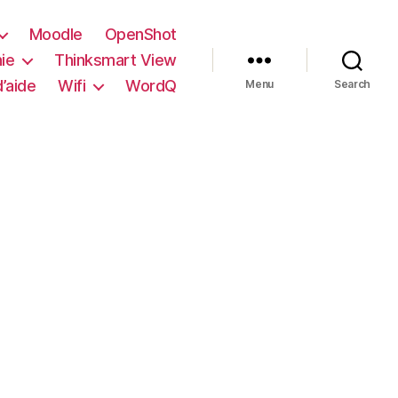
Moodle
OpenShot
ie
Thinksmart View
’aide
Wifi
WordQ
Menu
Search