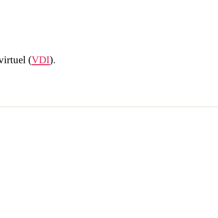
irtuel (
VDI
).