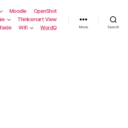
Moodle
OpenShot
ie
Thinksmart View
’aide
Wifi
WordQ
Menu
Search